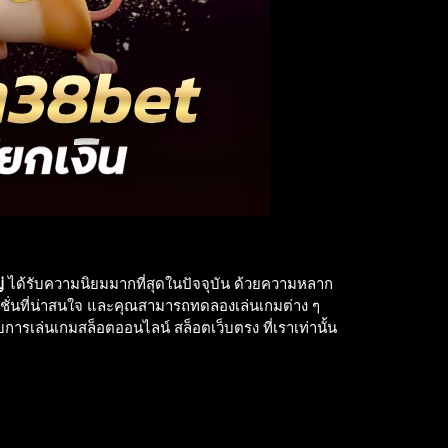
ญ่
ได้รับความนิยมมากที่สุดในปัจจุบัน ด้วยความหลาก
ั่นที่น่าสนใจ และคุณสามารถทดลองเล่นเกมต่าง ๆ
ับการเล่นเกมสล็อตออนไลน์ สล็อตเว็บตรง ที่เราเท่านั้น