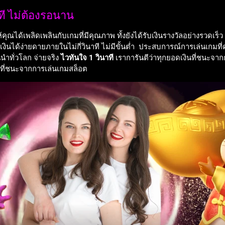
ที ไม่ต้องรอนาน
้คุณได้เพลิดเพลินกับเกมที่มีคุณภาพ ทั้งยังได้รับเงินรางวัลอย่างรว
ด้ง่ายดายภายในไม่กี่วินาที ไม่มีขั้นต่ำ ประสบการณ์การเล่นเกมที่
ำทั่วโลก จ่ายจริง
ไวทันใจ 1 วินาที
เราการันตีว่าทุกยอดเงินที่ชนะจาก
ินที่ชนะจากการเล่นเกมสล็อต