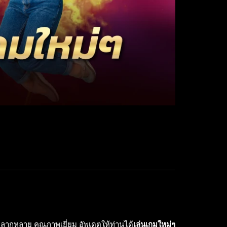
หลากหลาย คุณภาพเยี่ยม อัพเดตให้ท่านได้
เล่นเกมใหม่ๆ