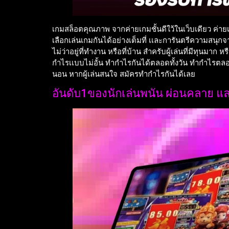
เกมสล็อตคุณภาพ จากค่ายเกมชั้นดีใว้ในเว็บเดียว ค่าย
เลือกเล่นเกมกันได้อย่างเต็มที่ เเละการันตรีความสนุกจา
ไม่ว่าอยู่ที่ทำงาน หรือที่บ้าน สำครับผู้เล่นที่มีทุนมา
กำไรเเบบไม่อั้น ทำกำไรกันได้ตลอดทั้งวัน ทำกำไรตลอด 2
นอน หากผู้เล่นสนใจ สมัครทำกำไรกันได้เลย
อันดับ1ของนักเล่นพนัน ผ่อนคลาย แ