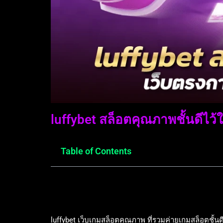
luffybet สล็อตคุณภาพชั้นดีไว
Table of Contents
luffybet เว็บเกมสล็อตคุณภาพ ที่รวมค่ายเกมสล็อตชั้นดี