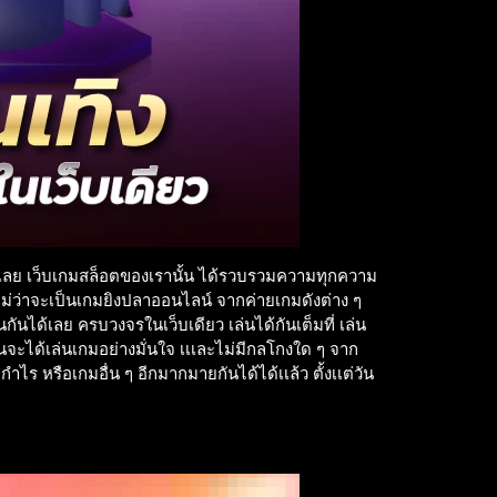
้เลย เว็บเกมสล็อตของเรานั้น ได้รวบรวมความทุกความ
ย ไม่ว่าจะเป็นเกมยิงปลาออนไลน์ จากค่ายเกมดังต่าง ๆ
นกันได้เลย ครบวงจรในเว็บเดียว เล่นได้กันเต็มที่ เล่น
่นจะได้เล่นเกมอย่างมั่นใจ เเเละไม่มีกลโกงใด ๆ จาก
หรือเกมอื่น ๆ อีกมากมายกันได้ได้เเล้ว ตั้งเเต่วัน