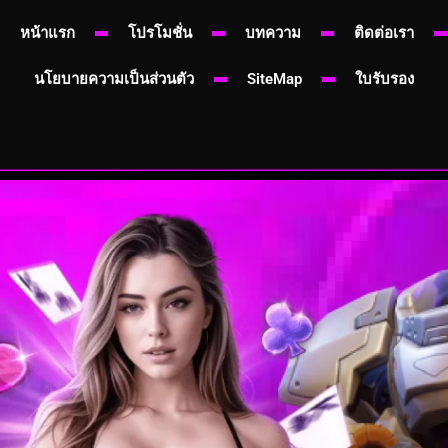
หน้าแรก
โปรโมชั่น
บทความ
ติดต่อเรา
นโยบายความเป็นส่วนตัว
SiteMap
ใบรับรอง