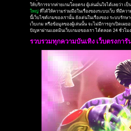
ให้บริการจากค่ายเกมโดยตรง ผู้เล่นมั่นใจได้เลยว่า เป็น
ใหญ่
ที่ได้ให้ความร่วมมือในเรื่องของระบบเว็บ ที่มีคว
นี้เว็บไซต์เกมของเรานั้น ยังเด่นในเรื่องของ ระบบร
เว็บเกม หรือข้อมูลของผู้เล่นนั้น จะไม่มีการถูกเปิด
ปัญหาผ่านเเอดมินเว็บเกมอของเรา ได้ตลอด 24 ชั่วโมง 
รวบรวมทุกความบันเทิง เว็บตรงการั