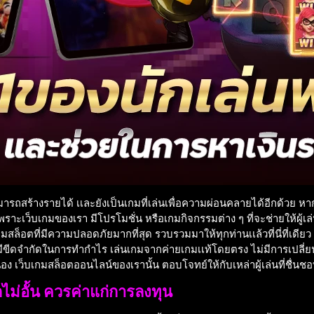
สร้างรายได้ เเละยังเป็นเกมที่เล่นเพื่อความผ่อนคลายได้อีกด้วย หากผู
น เพราะเว็บเกมของเรา มีโปรโมชั่น หรือเกมกิจกรรมต่าง ๆ ที่จะช่ายให้ผู
มสล็อตที่มีความปลอดภัยมากที่สุด รวบรวมมาให้ทุกท่านเเล้วที่นี่ที่เดี
ม่มีขีดจำกัดในการทำกำไร เล่นเกมจากค่ายเกมเเท้โดยตรง ไม่มีการเปลี่ยน ให
่อง เว็บเกมสล็อตออนไลน์ของเรานั้น ตอบโจทย์ให้กับเหล่าผู้เล่นที่ชื่น
ไม่อั้น ควรค่าแก่การลงทุน