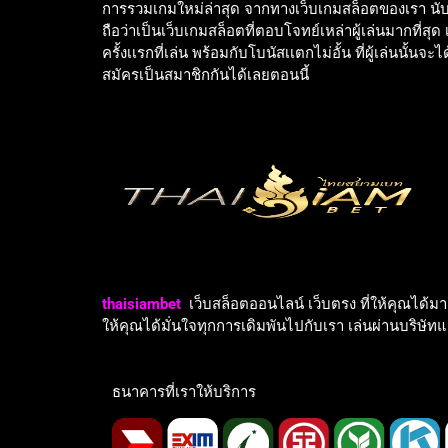
การรวมเกมใหม่ล่าสุด จากทางเว็บเกมสล็อตของเรา นับว่า
ถือว่าเป็นเว็บเกมสล็อตที่ตอบโจทย์เหล่าผู้เล่นมากที่ส
ครั้งเเรกที่เล่น พร้อมกับโบนัสเเตกไม่อั้น ที่ผู้เล่นน
สมัครเป็นสมาชิกกันได้เลยตอนนี้
thaisiambet
เว็บสล็อตออนไลน์ เว็บตรง ที่ให้คุณได้ม
ให้คุณได้มั่นใจทุกการเดิมพันไปกับเรา เล่นผ่านบริษัทแม่
ธนาคารที่เราให้บริการ