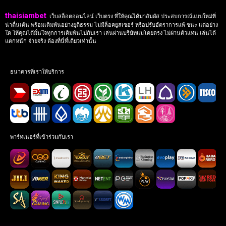
thaisiambet
เว็บสล็อตออนไลน์ เว็บตรง ที่ให้คุณได้มาสัมผัส ประสบการณ์แบบใหม่ที่
น่าตื่นเต้น พร้อมเดิมพันอย่างยุติธรรม ไม่มีล็อคยูสเซอร์ หรือปรับอัตราการแพ้-ชนะ แต่อย่าง
ใด ให้คุณได้มั่นใจทุกการเดิมพันไปกับเรา เล่นผ่านบริษัทแม่โดยตรง ไม่ผ่านตัวแทน เล่นได้
แตกหนัก จ่ายจริง ต้องที่นี่ที่เดียวเท่านั้น
ธนาคารที่เราให้บริการ
พาร์ทเนอร์ที่เข้าร่วมกับเรา