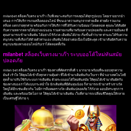
milanbet สล็อตเว็บตรง มาเก๊า เว็บที่เหมาะสมกับการลงทุนได้ทุกรูปแบบ โดยเราอยากนำ
เสนอ การให้บริการเกมสล็อตออนไลน์ ที่ขนเอาความสนุกจากค่ายเด็ด ค่ายดัง รวมเกม
สล็อต แตกง่ายทุกค่าย พร้อมกับการให้บริการที่ได้รับความนิยมมาโดยตลอด คุณจะได้สัมผัส
กับความหลากหลายได้อย่างแน่นอน รวมค่ายเกมที่มาพร้อมความปลอดภัย และความมั่นคง ที่
คุณสามารถเข้ามาเดิมพัน ได้อย่างไร้กังวล เดิมพันได้ง่าย เริ่มขั้นต่ำ1บาท ท่านจะได้รับความ
สนุกสนานที่เลือกได้ด้วยตัวท่านเอง เดิมพันได้อย่างต่อเนื่องไม่มีสะดุด เข้ามาสัมผัสกับความ
สนุกบนช่องทางออนไลน์กับเราได้ตลอดทั้งวัน
milanbet สล็อตเว็บตรงมาเก๊า ระบบออโต้ใหม่ทันสมัย
ปลอดภัย
milan bet สล็อตเว็บตรง มาเก๊า ช่องทางที่คัดสรรสิ่งดี ๆ มากมาย พร้อมที่จะมอบทุกความ
มันส์ เร้าใจ ให้คุณได้เข้าถึงทุกความคุ้มค่า ที่ได้เข้ามาเดิมพันกับเว็บเรา ที่นำเอาเทคโนโลยี
สุดล้ำมาปรับใช้กับระบบการเดิมพัน ด้วยระบบออโต้ใหม่ทันสมัย ให้คุณได้เข้ามาสัมผัสกับ
ช่องทางของเราได้แบบกระหน่ำใจ นักเดิมพันที่มีต้นทุนน้อย ก็สามารถเข้ามาสร้างรางวัล
ใหญ่ได้อีกเช่นเดียวกัน ไม่มีการล็อคผลรางวัล เดิมพันปลอดภัย ไร้กังวล มอบอิสระทุกการ
เดิมพัน และพร้อมเปิดโอกาส ให้คุณได้เข้ามาเดิมพัน เว็บที่สามารถเปลี่ยนชีวิตคุณให้กลาย
เป็นเศรษฐีได้ง่าย ๆ